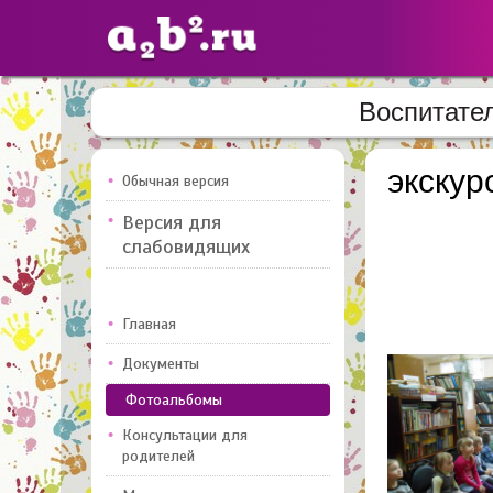
Воспитате
Сайты
педагогов
экскур
Обычная версия
Версия для
Добавлено — 10947
Добавлен
слабовидящих
Главная
Документы
Фотоальбомы
Консультации для
родителей